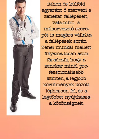
itthon és külföld
egyaránt ő szervezi a
zenekar fellépéseit,
vala-mint a
műsorvezető szere-
pét is magára vállalta
a fellépések során.
Zenei munkái mellett
folyama-tosan azon
fáradozik, hogy a
zenekar minél pro-
fesszionálisabb
szinten, a legjobb
körülmények között
léphessen fel, és a
legtöbbet nyújthassa
a közönségnek.